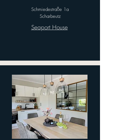
Schmiedestraße 1a
Scharbeutz
Seaport House