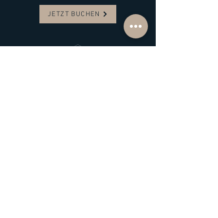
JETZT BUCHEN
Eichenweg 3
Scharbeutz
Sea You